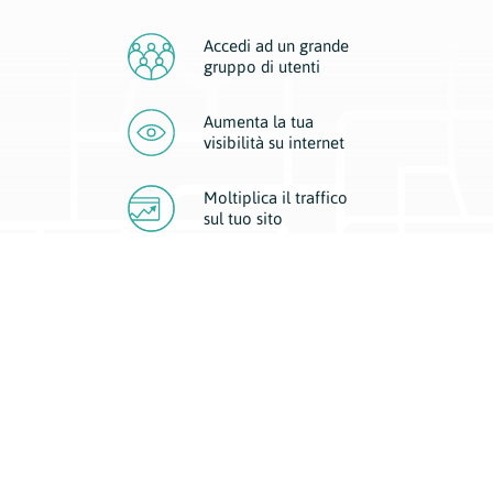
Accedi ad un grande
gruppo di utenti
Aumenta la tua
visibilità
su internet
Moltiplica il traffico
sul
tuo sito
Migliora la visibilità della tua attività con Geoplan.
Il nostro core business è costituito da due forme di comunicazione
d’eccellenza: cartacea e digitale. I progetti multimediali garantiscono ai
nostri inserzionisti una diffusione a 360° grazie a 4 canali di visibilità.
Affissioni, tascabili, web e mobile permettono ai nostri clienti di veicolare
il loro brand ad ogni tipologia di potenziale cliente.