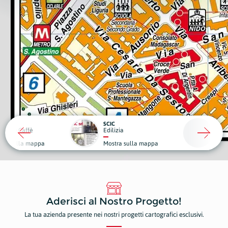
RO
SCIC
ub e Caffè
Edilizia
Medici
a sulla mappa
Mostra sulla mappa
Mostr
Aderisci al Nostro Progetto!
La tua azienda presente nei nostri progetti cartografici esclusivi.