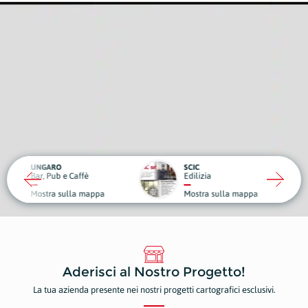
RO
SCIC
ub e Caffè
Edilizia
Medici
a sulla mappa
Mostra sulla mappa
Mostr
Aderisci al Nostro Progetto!
La tua azienda presente nei nostri progetti cartografici esclusivi.