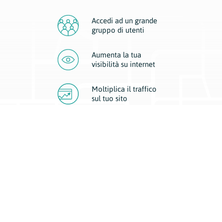
Accedi ad un grande
gruppo di utenti
Aumenta la tua
visibilità
su internet
Moltiplica il traffico
sul
tuo sito
Migliora la visibilità della tua attività con Geoplan.
Il nostro core business è costituito da due forme di comunicazione
d’eccellenza: cartacea e digitale. I progetti multimediali garantiscono ai
nostri inserzionisti una diffusione a 360° grazie a 4 canali di visibilità.
Affissioni, tascabili, web e mobile permettono ai nostri clienti di veicolare
il loro brand ad ogni tipologia di potenziale cliente.