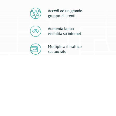
Accedi ad un grande
gruppo di utenti
Aumenta la tua
visibilità
su internet
Moltiplica il traffico
sul
tuo sito
Migliora la visibilità della tua attività con Geoplan.
Il nostro core business è costituito da due forme di comunicazione
d’eccellenza: cartacea e digitale. I progetti multimediali garantiscono ai
nostri inserzionisti una diffusione a 360° grazie a 4 canali di visibilità.
Affissioni, tascabili, web e mobile permettono ai nostri clienti di veicolare
il loro brand ad ogni tipologia di potenziale cliente.