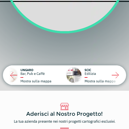
RO
SCIC
ub e Caffè
Edilizia
Medici
a sulla mappa
Mostra sulla mappa
Mostr
Aderisci al Nostro Progetto!
La tua azienda presente nei nostri progetti cartografici esclusivi.