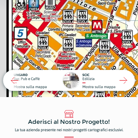
RO
SCIC
ub e Caffè
Edilizia
Medici
a sulla mappa
Mostra sulla mappa
Mostr
Aderisci al Nostro Progetto!
La tua azienda presente nei nostri progetti cartografici esclusivi.