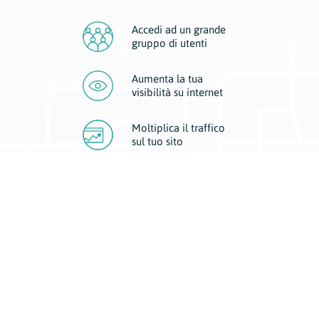
Accedi ad un grande
gruppo di utenti
Aumenta la tua
visibilità
su internet
Moltiplica il traffico
sul
tuo sito
Migliora la visibilità della tua attività con Geoplan.
Il nostro core business è costituito da due forme di comunicazione
d’eccellenza: cartacea e digitale. I progetti multimediali garantiscono ai
nostri inserzionisti una diffusione a 360° grazie a 4 canali di visibilità.
Affissioni, tascabili, web e mobile permettono ai nostri clienti di veicolare
il loro brand ad ogni tipologia di potenziale cliente.