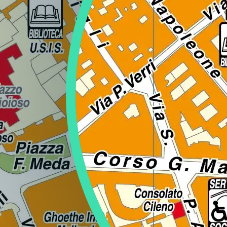
Regione
Sicilia
Regione
Toscana
Regione
Trentino-Alto Adige
Regione
Umbria
Regione
Valle d'Aosta
Regione
Veneto
Regione