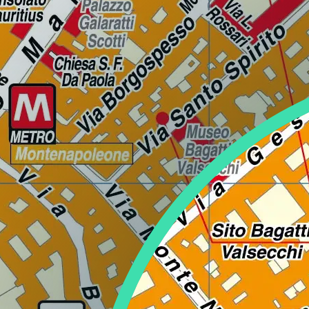
Lazio
Regione
Liguria
Regione
Lombardia
Regione
Marche
Regione
Molise
Regione
Piemonte
Regione
Puglia
Regione
Sardegna