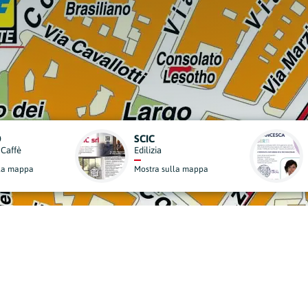
OSTEOPATA D.O. MSC MROI FRANCESCA BERTI
Medicine Alternative
a
Mostra sulla mappa
derisci al Nostro Progett