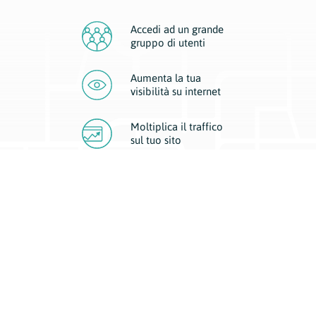
Accedi ad un grande
gruppo di utenti
Aumenta la tua
visibilità
su internet
Moltiplica il traffico
sul
tuo sito
Migliora la visibilità della tua attività con Geoplan.
Il nostro core business è costituito da due forme di comunicazione
d’eccellenza: cartacea e digitale. I progetti multimediali garantiscono ai
nostri inserzionisti una diffusione a 360° grazie a 4 canali di visibilità.
Affissioni, tascabili, web e mobile permettono ai nostri clienti di veicolare
il loro brand ad ogni tipologia di potenziale cliente.