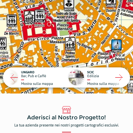
RO
SCIC
ub e Caffè
Edilizia
Medici
a sulla mappa
Mostra sulla mappa
Mostr
Aderisci al Nostro Progetto!
La tua azienda presente nei nostri progetti cartografici esclusivi.