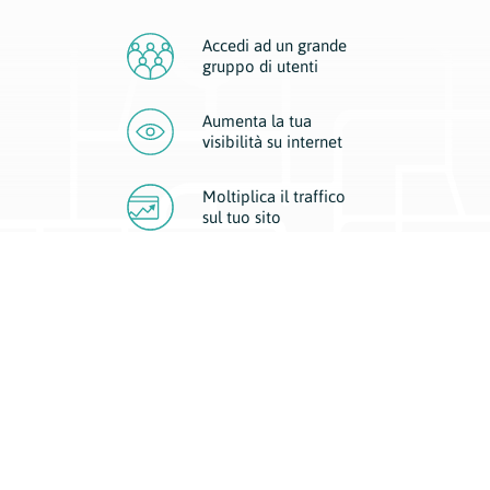
Accedi ad un grande
gruppo di utenti
Aumenta la tua
visibilità
su internet
Moltiplica il traffico
sul
tuo sito
Migliora la visibilità della tua attività con Geoplan.
Il nostro core business è costituito da due forme di comunicazione
d’eccellenza: cartacea e digitale. I progetti multimediali garantiscono ai
nostri inserzionisti una diffusione a 360° grazie a 4 canali di visibilità.
Affissioni, tascabili, web e mobile permettono ai nostri clienti di veicolare
il loro brand ad ogni tipologia di potenziale cliente.