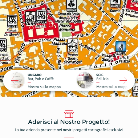
RO
SCIC
ub e Caffè
Edilizia
Medici
a sulla mappa
Mostra sulla mappa
Mostr
Aderisci al Nostro Progetto!
La tua azienda presente nei nostri progetti cartografici esclusivi.