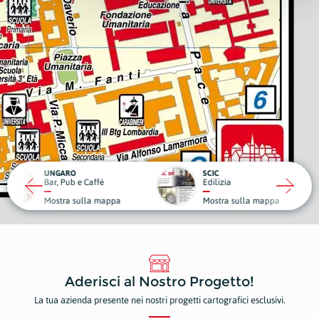
RO
SCIC
ub e Caffè
Edilizia
Medici
a sulla mappa
Mostra sulla mappa
Mostr
Aderisci al Nostro Progetto!
La tua azienda presente nei nostri progetti cartografici esclusivi.