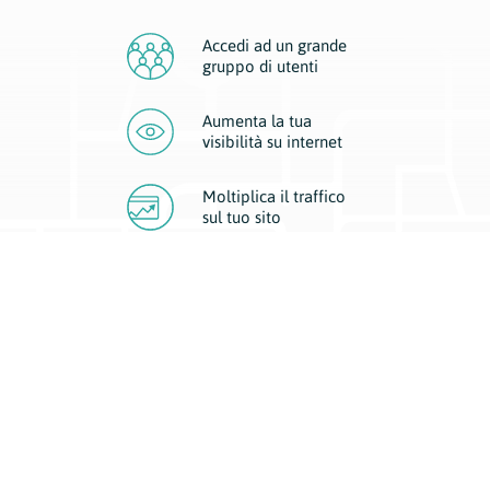
Accedi ad un grande
gruppo di utenti
Aumenta la tua
visibilità
su internet
Moltiplica il traffico
sul
tuo sito
Migliora la visibilità della tua attività con Geoplan.
Il nostro core business è costituito da due forme di comunicazione
d’eccellenza: cartacea e digitale. I progetti multimediali garantiscono ai
nostri inserzionisti una diffusione a 360° grazie a 4 canali di visibilità.
Affissioni, tascabili, web e mobile permettono ai nostri clienti di veicolare
il loro brand ad ogni tipologia di potenziale cliente.