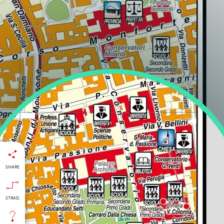
SHARE
STRAD.
isti
:
nti