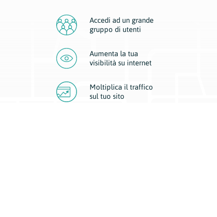
Accedi ad un grande
gruppo di utenti
Aumenta la tua
visibilità
su internet
Moltiplica il traffico
sul
tuo sito
Migliora la visibilità della tua attività con Geoplan.
Il nostro core business è costituito da due forme di comunicazione
d’eccellenza: cartacea e digitale. I progetti multimediali garantiscono ai
nostri inserzionisti una diffusione a 360° grazie a 4 canali di visibilità.
Affissioni, tascabili, web e mobile permettono ai nostri clienti di veicolare
il loro brand ad ogni tipologia di potenziale cliente.