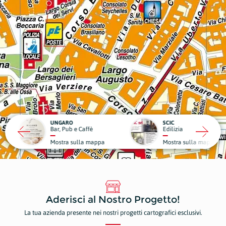
RO
SCIC
ub e Caffè
Edilizia
Medici
a sulla mappa
Mostra sulla mappa
Mostr
Aderisci al Nostro Progetto!
La tua azienda presente nei nostri progetti cartografici esclusivi.