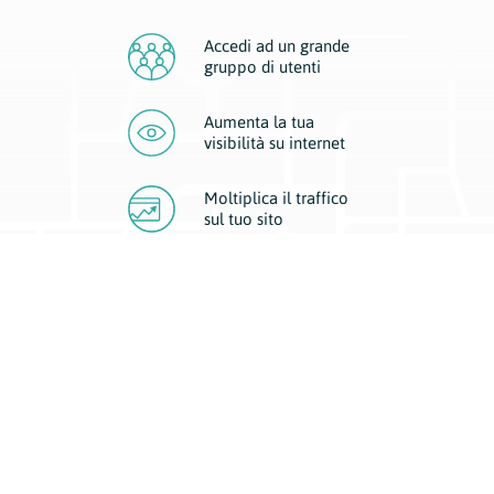
Accedi ad un grande
gruppo di utenti
Aumenta la tua
visibilità
su internet
Moltiplica il traffico
sul
tuo sito
Migliora la visibilità della tua attività con Geoplan.
Il nostro core business è costituito da due forme di comunicazione
d’eccellenza: cartacea e digitale. I progetti multimediali garantiscono ai
nostri inserzionisti una diffusione a 360° grazie a 4 canali di visibilità.
Affissioni, tascabili, web e mobile permettono ai nostri clienti di veicolare
il loro brand ad ogni tipologia di potenziale cliente.