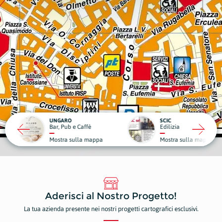
RO
SCIC
ub e Caffè
Edilizia
Medici
a sulla mappa
Mostra sulla mappa
Mostr
Aderisci al Nostro Progetto!
La tua azienda presente nei nostri progetti cartografici esclusivi.