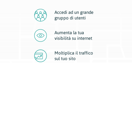
Accedi ad un grande
gruppo di utenti
Aumenta la tua
visibilità
su internet
Moltiplica il traffico
sul
tuo sito
Migliora la visibilità della tua attività con Geoplan.
Il nostro core business è costituito da due forme di comunicazione
d’eccellenza: cartacea e digitale. I progetti multimediali garantiscono ai
nostri inserzionisti una diffusione a 360° grazie a 4 canali di visibilità.
Affissioni, tascabili, web e mobile permettono ai nostri clienti di veicolare
il loro brand ad ogni tipologia di potenziale cliente.