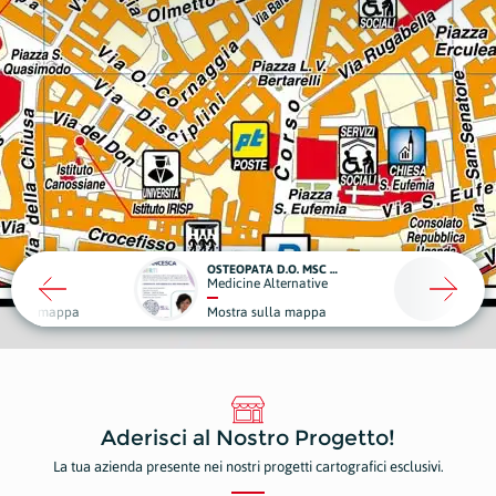
OSTEOPATA D.O. MSC MROI FRANCESCA BERTI
OFF0
a
Medicine Alternative
Edili
 sulla mappa
Mostra sulla mappa
Most
Aderisci al Nostro Progetto!
La tua azienda presente nei nostri progetti cartografici esclusivi.