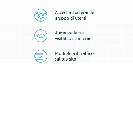
Accedi ad un grande
gruppo di utenti
Aumenta la tua
visibilità
su internet
Moltiplica il traffico
sul
tuo sito
Migliora la visibilità della tua attività con Geoplan.
Il nostro core business è costituito da due forme di comunicazione
d’eccellenza: cartacea e digitale. I progetti multimediali garantiscono ai
nostri inserzionisti una diffusione a 360° grazie a 4 canali di visibilità.
Affissioni, tascabili, web e mobile permettono ai nostri clienti di veicolare
il loro brand ad ogni tipologia di potenziale cliente.