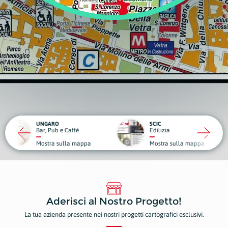
RO
SCIC
ub e Caffè
Edilizia
Medici
a sulla mappa
Mostra sulla mappa
Mostr
Aderisci al Nostro Progetto!
La tua azienda presente nei nostri progetti cartografici esclusivi.