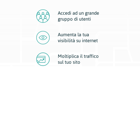
Accedi ad un grande
gruppo di utenti
Aumenta la tua
visibilità
su internet
Moltiplica il traffico
sul
tuo sito
Migliora la visibilità della tua attività con Geoplan.
Il nostro core business è costituito da due forme di comunicazione
d’eccellenza: cartacea e digitale. I progetti multimediali garantiscono ai
nostri inserzionisti una diffusione a 360° grazie a 4 canali di visibilità.
Affissioni, tascabili, web e mobile permettono ai nostri clienti di veicolare
il loro brand ad ogni tipologia di potenziale cliente.