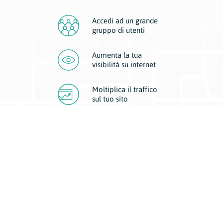
Accedi ad un grande
gruppo di utenti
Aumenta la tua
visibilità
su internet
Moltiplica il traffico
sul
tuo sito
Migliora la visibilità della tua attività con Geoplan.
Il nostro core business è costituito da due forme di comunicazione
d’eccellenza: cartacea e digitale. I progetti multimediali garantiscono ai
nostri inserzionisti una diffusione a 360° grazie a 4 canali di visibilità.
Affissioni, tascabili, web e mobile permettono ai nostri clienti di veicolare
il loro brand ad ogni tipologia di potenziale cliente.