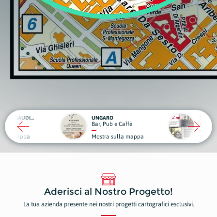
RO
SCIC
ub e Caffè
Edilizia
Medici
a sulla mappa
Mostra sulla mappa
Mostr
Aderisci al Nostro Progetto!
La tua azienda presente nei nostri progetti cartografici esclusivi.