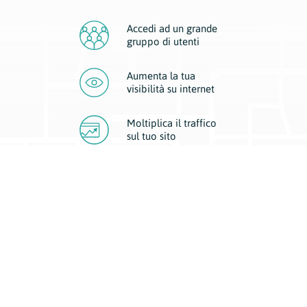
Accedi ad un grande
gruppo di utenti
Aumenta la tua
visibilità
su internet
Moltiplica il traffico
sul
tuo sito
Migliora la visibilità della tua attività con Geoplan.
Il nostro core business è costituito da due forme di comunicazione
d’eccellenza: cartacea e digitale. I progetti multimediali garantiscono ai
nostri inserzionisti una diffusione a 360° grazie a 4 canali di visibilità.
Affissioni, tascabili, web e mobile permettono ai nostri clienti di veicolare
il loro brand ad ogni tipologia di potenziale cliente.