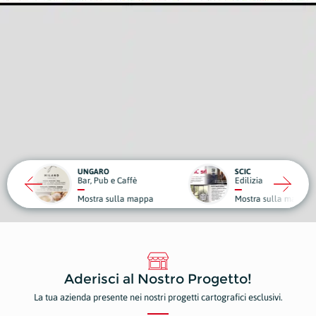
RO
SCIC
ub e Caffè
Edilizia
Medici
a sulla mappa
Mostra sulla mappa
Mostr
Aderisci al Nostro Progetto!
La tua azienda presente nei nostri progetti cartografici esclusivi.