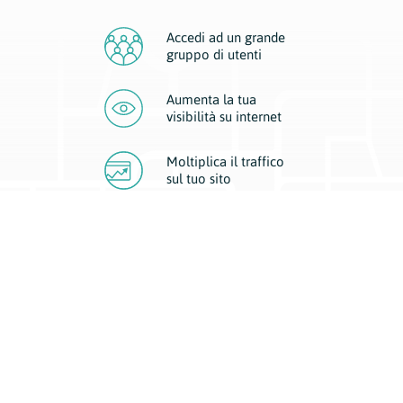
Accedi ad un grande
gruppo di utenti
Aumenta la tua
visibilità
su internet
Moltiplica il traffico
sul
tuo sito
Migliora la visibilità della tua attività con Geoplan.
Il nostro core business è costituito da due forme di comunicazione
d’eccellenza: cartacea e digitale. I progetti multimediali garantiscono ai
nostri inserzionisti una diffusione a 360° grazie a 4 canali di visibilità.
Affissioni, tascabili, web e mobile permettono ai nostri clienti di veicolare
il loro brand ad ogni tipologia di potenziale cliente.