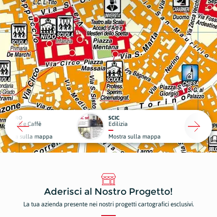
RO
SCIC
ub e Caffè
Edilizia
Medici
a sulla mappa
Mostra sulla mappa
Mostr
Aderisci al Nostro Progetto!
La tua azienda presente nei nostri progetti cartografici esclusivi.