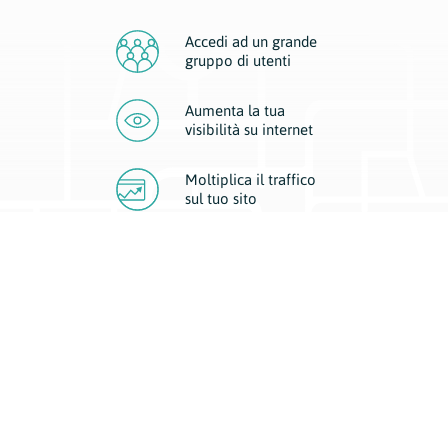
Accedi ad un grande
gruppo di utenti
Aumenta la tua
visibilità
su internet
Moltiplica il traffico
sul
tuo sito
Migliora la visibilità della tua attività con Geoplan.
Il nostro core business è costituito da due forme di comunicazione
d’eccellenza: cartacea e digitale. I progetti multimediali garantiscono ai
nostri inserzionisti una diffusione a 360° grazie a 4 canali di visibilità.
Affissioni, tascabili, web e mobile permettono ai nostri clienti di veicolare
il loro brand ad ogni tipologia di potenziale cliente.