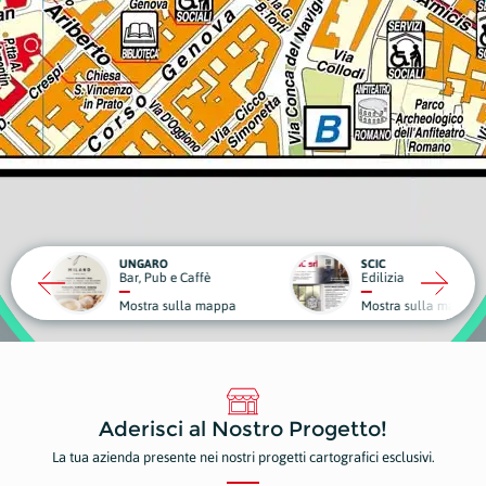
RO
SCIC
ub e Caffè
Edilizia
Medici
a sulla mappa
Mostra sulla mappa
Mostr
Aderisci al Nostro Progetto!
La tua azienda presente nei nostri progetti cartografici esclusivi.