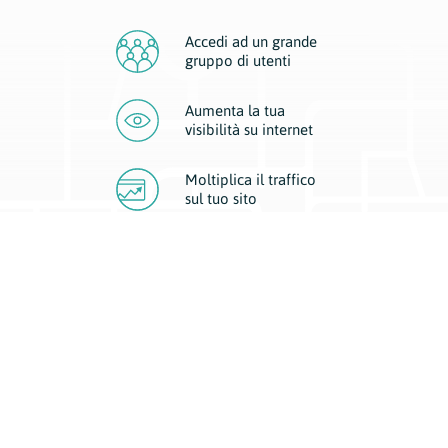
Accedi ad un grande
gruppo di utenti
Aumenta la tua
visibilità
su internet
Moltiplica il traffico
sul
tuo sito
Migliora la visibilità della tua attività con Geoplan.
Il nostro core business è costituito da due forme di comunicazione
d’eccellenza: cartacea e digitale. I progetti multimediali garantiscono ai
nostri inserzionisti una diffusione a 360° grazie a 4 canali di visibilità.
Affissioni, tascabili, web e mobile permettono ai nostri clienti di veicolare
il loro brand ad ogni tipologia di potenziale cliente.