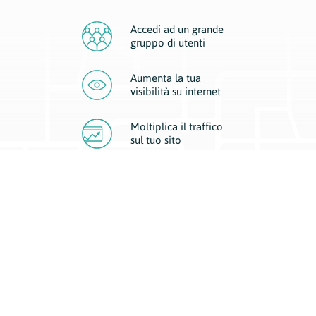
Accedi ad un grande
gruppo di utenti
Aumenta la tua
visibilità
su internet
Moltiplica il traffico
sul
tuo sito
Migliora la visibilità della tua attività con Geoplan.
Il nostro core business è costituito da due forme di comunicazione
d’eccellenza: cartacea e digitale. I progetti multimediali garantiscono ai
nostri inserzionisti una diffusione a 360° grazie a 4 canali di visibilità.
Affissioni, tascabili, web e mobile permettono ai nostri clienti di veicolare
il loro brand ad ogni tipologia di potenziale cliente.