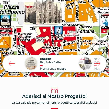
RO
SCIC
ub e Caffè
Edilizia
Medici
a sulla mappa
Mostra sulla mappa
Mostr
Aderisci al Nostro Progetto!
La tua azienda presente nei nostri progetti cartografici esclusivi.