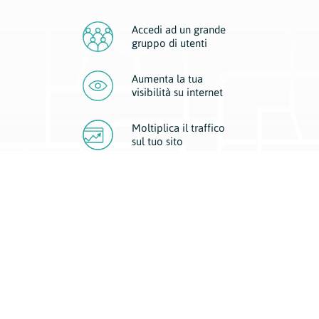
Accedi ad un grande
gruppo di utenti
Aumenta la tua
visibilità
su internet
Moltiplica il traffico
sul
tuo sito
Migliora la visibilità della tua attività con Geoplan.
Il nostro core business è costituito da due forme di comunicazione
d’eccellenza: cartacea e digitale. I progetti multimediali garantiscono ai
nostri inserzionisti una diffusione a 360° grazie a 4 canali di visibilità.
Affissioni, tascabili, web e mobile permettono ai nostri clienti di veicolare
il loro brand ad ogni tipologia di potenziale cliente.