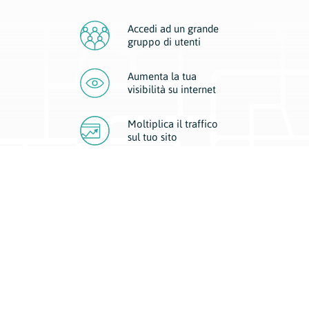
Accedi ad un grande
gruppo di utenti
Aumenta la tua
visibilità
su internet
Moltiplica il traffico
sul
tuo sito
Migliora la visibilità della tua attività con Geoplan.
Il nostro core business è costituito da due forme di comunicazione
d’eccellenza: cartacea e digitale. I progetti multimediali garantiscono ai
nostri inserzionisti una diffusione a 360° grazie a 4 canali di visibilità.
Affissioni, tascabili, web e mobile permettono ai nostri clienti di veicolare
il loro brand ad ogni tipologia di potenziale cliente.