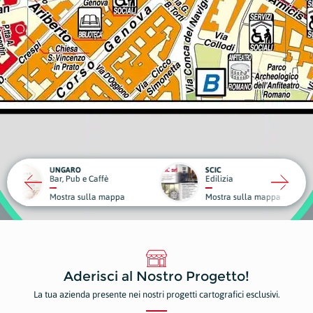
RO
SCIC
ub e Caffè
Edilizia
Medici
a sulla mappa
Mostra sulla mappa
Mostr
Aderisci al Nostro Progetto!
La tua azienda presente nei nostri progetti cartografici esclusivi.