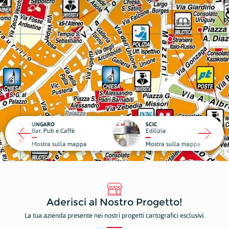
RO
SCIC
ub e Caffè
Edilizia
Medici
a sulla mappa
Mostra sulla mappa
Mostr
Aderisci al Nostro Progetto!
La tua azienda presente nei nostri progetti cartografici esclusivi.