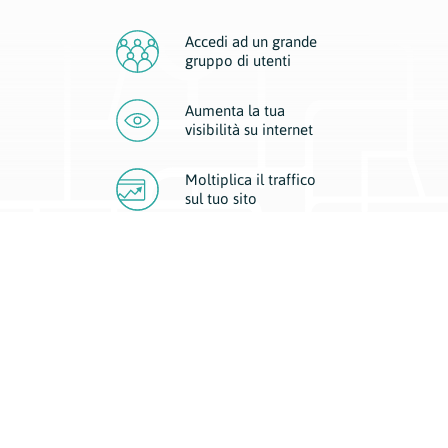
Accedi ad un grande
gruppo di utenti
Aumenta la tua
visibilità
su internet
Moltiplica il traffico
sul
tuo sito
Migliora la visibilità della tua attività con Geoplan.
Il nostro core business è costituito da due forme di comunicazione
d’eccellenza: cartacea e digitale. I progetti multimediali garantiscono ai
nostri inserzionisti una diffusione a 360° grazie a 4 canali di visibilità.
Affissioni, tascabili, web e mobile permettono ai nostri clienti di veicolare
il loro brand ad ogni tipologia di potenziale cliente.