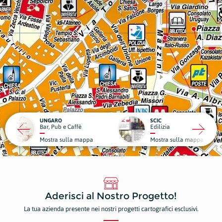
RO
SCIC
ub e Caffè
Edilizia
Medici
a sulla mappa
Mostra sulla mappa
Mostr
Aderisci al Nostro Progetto!
La tua azienda presente nei nostri progetti cartografici esclusivi.