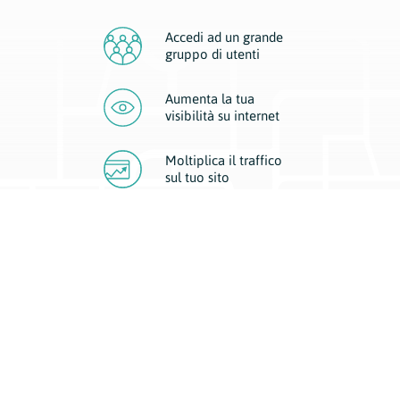
Accedi ad un grande
gruppo di utenti
Aumenta la tua
visibilità
su internet
Moltiplica il traffico
sul
tuo sito
Migliora la visibilità della tua attività con Geoplan.
Il nostro core business è costituito da due forme di comunicazione
d’eccellenza: cartacea e digitale. I progetti multimediali garantiscono ai
nostri inserzionisti una diffusione a 360° grazie a 4 canali di visibilità.
Affissioni, tascabili, web e mobile permettono ai nostri clienti di veicolare
il loro brand ad ogni tipologia di potenziale cliente.