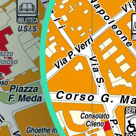
Regione
Sicilia
Regione
Toscana
Regione
Trentino-Alto Adige
Regione
Umbria
Regione
Valle d'Aosta
Regione
Veneto
Regione