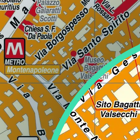
Lazio
Regione
Liguria
Regione
Lombardia
Regione
Marche
Regione
Molise
Regione
Piemonte
Regione
Puglia
Regione
Sardegna