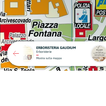
UNGARO
SCIC
Bar, Pub e Caffè
Edilizia
Mostra sulla mappa
Mostra sulla mapp
A