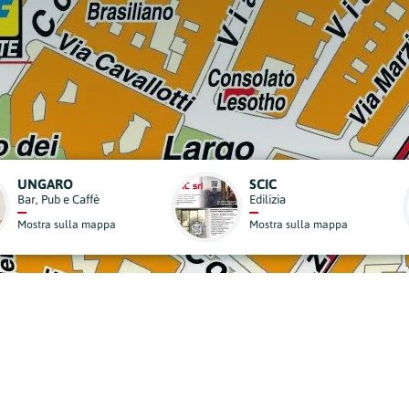
OSTEOPATA D.O. MSC MROI FRANCESCA BERTI
Medicine Alternative
a
Mostra sulla mappa
derisci al Nostro Progett