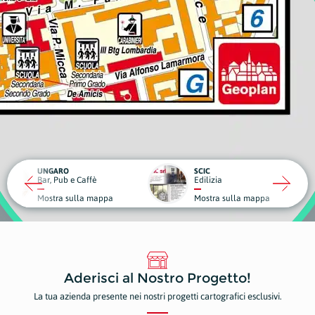
RO
SCIC
ub e Caffè
Edilizia
Medici
a sulla mappa
Mostra sulla mappa
Mostr
Aderisci al Nostro Progetto!
La tua azienda presente nei nostri progetti cartografici esclusivi.