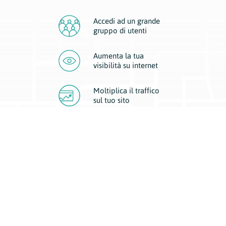
Accedi ad un grande
gruppo di utenti
Aumenta la tua
visibilità
su internet
Moltiplica il traffico
sul
tuo sito
Migliora la visibilità della tua attività con Geoplan.
Il nostro core business è costituito da due forme di comunicazione
d’eccellenza: cartacea e digitale. I progetti multimediali garantiscono ai
nostri inserzionisti una diffusione a 360° grazie a 4 canali di visibilità.
Affissioni, tascabili, web e mobile permettono ai nostri clienti di veicolare
il loro brand ad ogni tipologia di potenziale cliente.