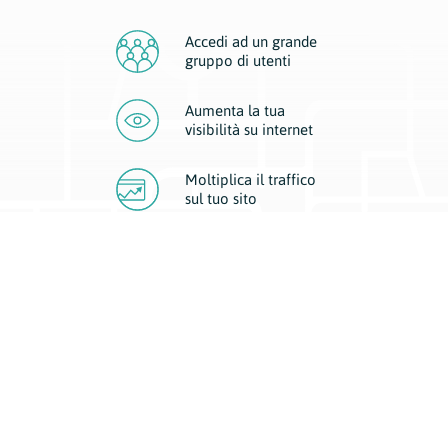
Accedi ad un grande
gruppo di utenti
Aumenta la tua
visibilità
su internet
Moltiplica il traffico
sul
tuo sito
Migliora la visibilità della tua attività con Geoplan.
Il nostro core business è costituito da due forme di comunicazione
d’eccellenza: cartacea e digitale. I progetti multimediali garantiscono ai
nostri inserzionisti una diffusione a 360° grazie a 4 canali di visibilità.
Affissioni, tascabili, web e mobile permettono ai nostri clienti di veicolare
il loro brand ad ogni tipologia di potenziale cliente.