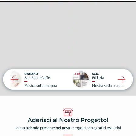
RO
SCIC
ub e Caffè
Edilizia
Medici
a sulla mappa
Mostra sulla mappa
Mostr
Aderisci al Nostro Progetto!
La tua azienda presente nei nostri progetti cartografici esclusivi.