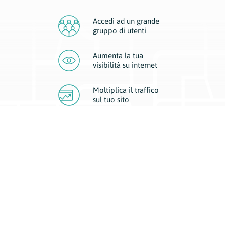
Accedi ad un grande
gruppo di utenti
Aumenta la tua
visibilità
su internet
Moltiplica il traffico
sul
tuo sito
Migliora la visibilità della tua attività con Geoplan.
Il nostro core business è costituito da due forme di comunicazione
d’eccellenza: cartacea e digitale. I progetti multimediali garantiscono ai
nostri inserzionisti una diffusione a 360° grazie a 4 canali di visibilità.
Affissioni, tascabili, web e mobile permettono ai nostri clienti di veicolare
il loro brand ad ogni tipologia di potenziale cliente.