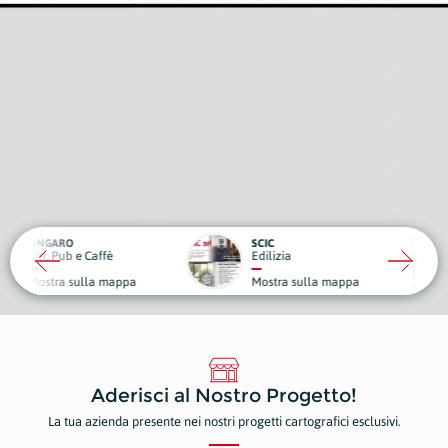
RO
SCIC
ub e Caffè
Edilizia
Medici
a sulla mappa
Mostra sulla mappa
Mostr
Aderisci al Nostro Progetto!
La tua azienda presente nei nostri progetti cartografici esclusivi.