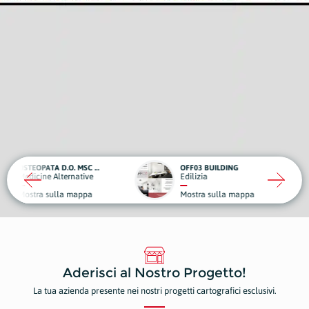
OSTEOPATA D.O. MSC MROI FRANCESCA BERTI
OFF03 BUILDING
3B HO
 Alternative
Edilizia
Arreda
sulla mappa
Mostra sulla mappa
Mostr
Aderisci al Nostro Progetto!
La tua azienda presente nei nostri progetti cartografici esclusivi.