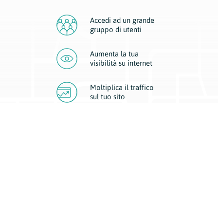
Accedi ad un grande
gruppo di utenti
Aumenta la tua
visibilità
su internet
Moltiplica il traffico
sul
tuo sito
Migliora la visibilità della tua attività con Geoplan.
Il nostro core business è costituito da due forme di comunicazione
d’eccellenza: cartacea e digitale. I progetti multimediali garantiscono ai
nostri inserzionisti una diffusione a 360° grazie a 4 canali di visibilità.
Affissioni, tascabili, web e mobile permettono ai nostri clienti di veicolare
il loro brand ad ogni tipologia di potenziale cliente.