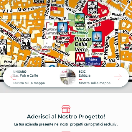
RO
SCIC
ub e Caffè
Edilizia
Medici
a sulla mappa
Mostra sulla mappa
Mostr
Aderisci al Nostro Progetto!
La tua azienda presente nei nostri progetti cartografici esclusivi.