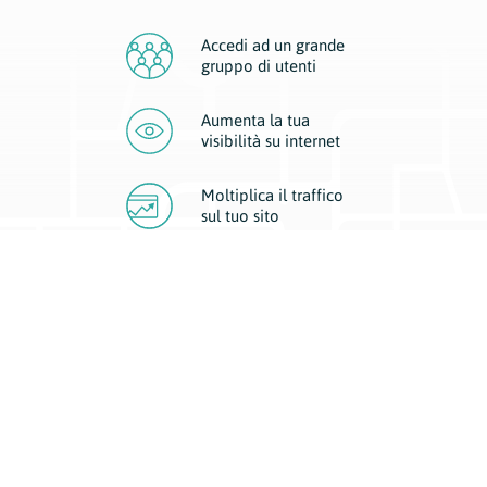
Accedi ad un grande
gruppo di utenti
Aumenta la tua
visibilità
su internet
Moltiplica il traffico
sul
tuo sito
Migliora la visibilità della tua attività con Geoplan.
Il nostro core business è costituito da due forme di comunicazione
d’eccellenza: cartacea e digitale. I progetti multimediali garantiscono ai
nostri inserzionisti una diffusione a 360° grazie a 4 canali di visibilità.
Affissioni, tascabili, web e mobile permettono ai nostri clienti di veicolare
il loro brand ad ogni tipologia di potenziale cliente.