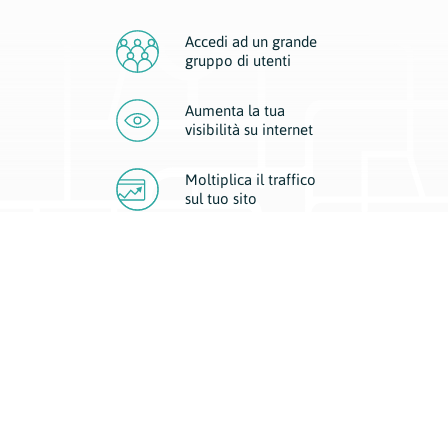
Accedi ad un grande
gruppo di utenti
Aumenta la tua
visibilità
su internet
Moltiplica il traffico
sul
tuo sito
Migliora la visibilità della tua attività con Geoplan.
Il nostro core business è costituito da due forme di comunicazione
d’eccellenza: cartacea e digitale. I progetti multimediali garantiscono ai
nostri inserzionisti una diffusione a 360° grazie a 4 canali di visibilità.
Affissioni, tascabili, web e mobile permettono ai nostri clienti di veicolare
il loro brand ad ogni tipologia di potenziale cliente.