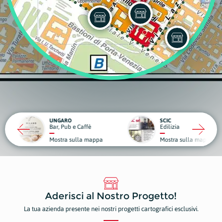
RO
SCIC
ub e Caffè
Edilizia
Medici
a sulla mappa
Mostra sulla mappa
Mostr
Aderisci al Nostro Progetto!
La tua azienda presente nei nostri progetti cartografici esclusivi.