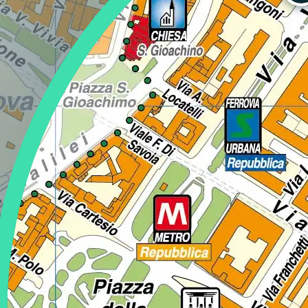
Regione
Sicilia
Regione
Toscana
Regione
Trentino-Alto Adige
Regione
Umbria
Regione
Valle d'Aosta
Regione
Veneto
Regione