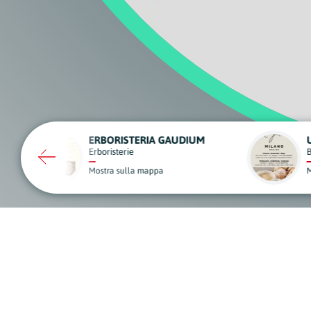
UNGARO
SCIC
Bar, Pub e Caffè
Edilizia
Mostra sulla mappa
Mostra sulla mapp
A