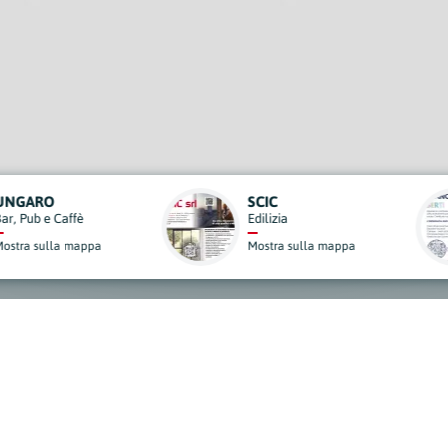
OSTEOPATA D.O. MSC MROI FRANCESCA BERTI
Medicine Alternative
a
Mostra sulla mappa
derisci al Nostro Progett