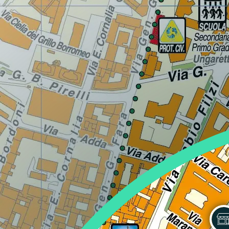
Lazio
Regione
Liguria
Regione
Lombardia
Regione
Marche
Regione
Molise
Regione
Piemonte
Regione
Puglia
Regione
Sardegna