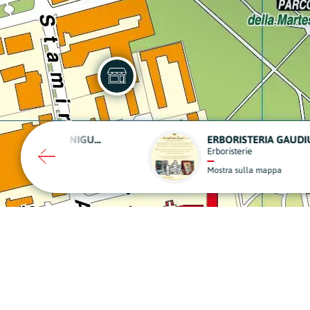
UNGARO
SCIC
Bar, Pub e Caffè
Edilizia
Mostra sulla mappa
Mostra sulla m
A