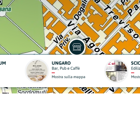
OSTEOPATA D.O. MSC MROI FRANCESCA BERTI
Medicine Alternative
appa
Mostra sulla mappa
derisci al Nostro Progett