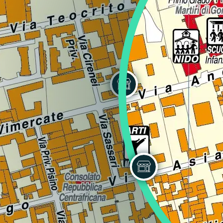
Regione
Sicilia
Regione
Toscana
Regione
Trentino-Alto Adige
Regione
Umbria
Regione
Valle d'Aosta
Regione
Veneto
Regione