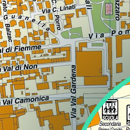
Lazio
Regione
Liguria
Regione
Lombardia
Regione
Marche
Regione
Molise
Regione
Piemonte
Regione
Puglia
Regione
Sardegna