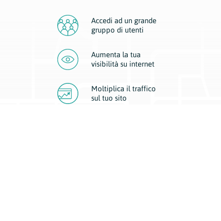
Accedi ad un grande
gruppo di utenti
Aumenta la tua
visibilità
su internet
Moltiplica il traffico
sul
tuo sito
Migliora la visibilità della tua attività con Geoplan.
Il nostro core business è costituito da due forme di comunicazione
d’eccellenza: cartacea e digitale. I progetti multimediali garantiscono ai
nostri inserzionisti una diffusione a 360° grazie a 4 canali di visibilità.
Affissioni, tascabili, web e mobile permettono ai nostri clienti di veicolare
il loro brand ad ogni tipologia di potenziale cliente.