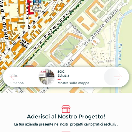
RO
SCIC
ub e Caffè
Edilizia
Medici
a sulla mappa
Mostra sulla mappa
Mostr
Aderisci al Nostro Progetto!
La tua azienda presente nei nostri progetti cartografici esclusivi.