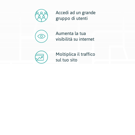
Accedi ad un grande
gruppo di utenti
Aumenta la tua
visibilità
su internet
Moltiplica il traffico
sul
tuo sito
Migliora la visibilità della tua attività con Geoplan.
Il nostro core business è costituito da due forme di comunicazione
d’eccellenza: cartacea e digitale. I progetti multimediali garantiscono ai
nostri inserzionisti una diffusione a 360° grazie a 4 canali di visibilità.
Affissioni, tascabili, web e mobile permettono ai nostri clienti di veicolare
il loro brand ad ogni tipologia di potenziale cliente.