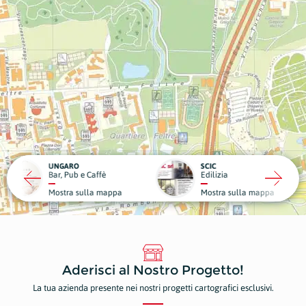
RO
SCIC
ub e Caffè
Edilizia
Medici
a sulla mappa
Mostra sulla mappa
Mostr
Aderisci al Nostro Progetto!
La tua azienda presente nei nostri progetti cartografici esclusivi.