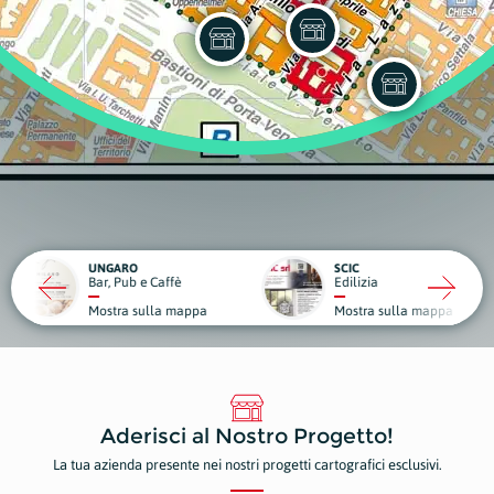
RO
SCIC
ub e Caffè
Edilizia
Medici
a sulla mappa
Mostra sulla mappa
Mostr
Aderisci al Nostro Progetto!
La tua azienda presente nei nostri progetti cartografici esclusivi.