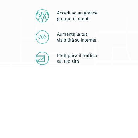
Accedi ad un grande
gruppo di utenti
Aumenta la tua
visibilità
su internet
Moltiplica il traffico
sul
tuo sito
Migliora la visibilità della tua attività con Geoplan.
Il nostro core business è costituito da due forme di comunicazione
d’eccellenza: cartacea e digitale. I progetti multimediali garantiscono ai
nostri inserzionisti una diffusione a 360° grazie a 4 canali di visibilità.
Affissioni, tascabili, web e mobile permettono ai nostri clienti di veicolare
il loro brand ad ogni tipologia di potenziale cliente.