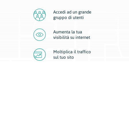
Accedi ad un grande
gruppo di utenti
Aumenta la tua
visibilità
su internet
Moltiplica il traffico
sul
tuo sito
Migliora la visibilità della tua attività con Geoplan.
Il nostro core business è costituito da due forme di comunicazione
d’eccellenza: cartacea e digitale. I progetti multimediali garantiscono ai
nostri inserzionisti una diffusione a 360° grazie a 4 canali di visibilità.
Affissioni, tascabili, web e mobile permettono ai nostri clienti di veicolare
il loro brand ad ogni tipologia di potenziale cliente.