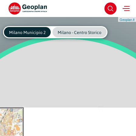
Geoplan.it
Milano Municipio 2
Milano - Centro Storico