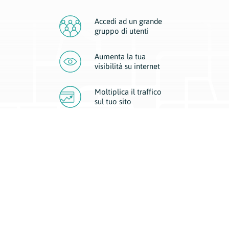
Accedi ad un grande
gruppo di utenti
Aumenta la tua
visibilità
su internet
Moltiplica il traffico
sul
tuo sito
Migliora la visibilità della tua attività con Geoplan.
Il nostro core business è costituito da due forme di comunicazione
d’eccellenza: cartacea e digitale. I progetti multimediali garantiscono ai
nostri inserzionisti una diffusione a 360° grazie a 4 canali di visibilità.
Affissioni, tascabili, web e mobile permettono ai nostri clienti di veicolare
il loro brand ad ogni tipologia di potenziale cliente.