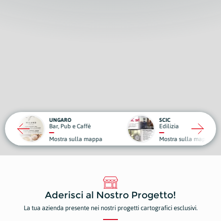
RO
SCIC
ub e Caffè
Edilizia
Medici
a sulla mappa
Mostra sulla mappa
Mostr
Aderisci al Nostro Progetto!
La tua azienda presente nei nostri progetti cartografici esclusivi.