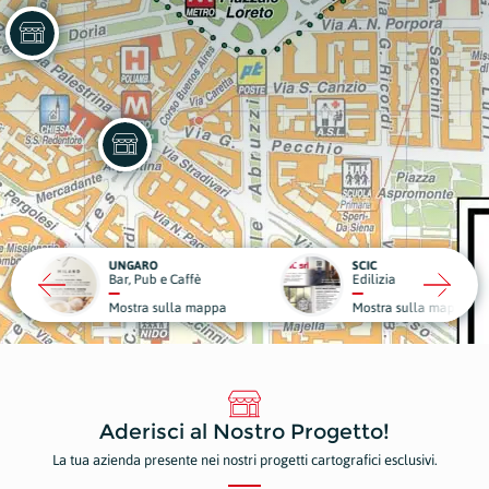
RO
SCIC
ub e Caffè
Edilizia
Medici
a sulla mappa
Mostra sulla mappa
Mostr
Aderisci al Nostro Progetto!
La tua azienda presente nei nostri progetti cartografici esclusivi.