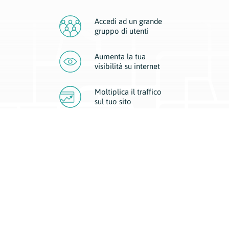
Accedi ad un grande
gruppo di utenti
Aumenta la tua
visibilità
su internet
Moltiplica il traffico
sul
tuo sito
Migliora la visibilità della tua attività con Geoplan.
Il nostro core business è costituito da due forme di comunicazione
d’eccellenza: cartacea e digitale. I progetti multimediali garantiscono ai
nostri inserzionisti una diffusione a 360° grazie a 4 canali di visibilità.
Affissioni, tascabili, web e mobile permettono ai nostri clienti di veicolare
il loro brand ad ogni tipologia di potenziale cliente.