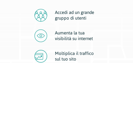
Accedi ad un grande
gruppo di utenti
Aumenta la tua
visibilità
su internet
Moltiplica il traffico
sul
tuo sito
Migliora la visibilità della tua attività con Geoplan.
Il nostro core business è costituito da due forme di comunicazione
d’eccellenza: cartacea e digitale. I progetti multimediali garantiscono ai
nostri inserzionisti una diffusione a 360° grazie a 4 canali di visibilità.
Affissioni, tascabili, web e mobile permettono ai nostri clienti di veicolare
il loro brand ad ogni tipologia di potenziale cliente.