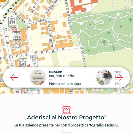
RO
SCIC
ub e Caffè
Edilizia
Medici
a sulla mappa
Mostra sulla mappa
Mostr
Aderisci al Nostro Progetto!
La tua azienda presente nei nostri progetti cartografici esclusivi.