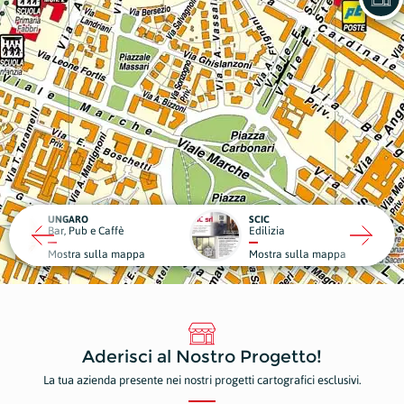
RO
SCIC
ub e Caffè
Edilizia
Medici
a sulla mappa
Mostra sulla mappa
Mostr
Aderisci al Nostro Progetto!
La tua azienda presente nei nostri progetti cartografici esclusivi.