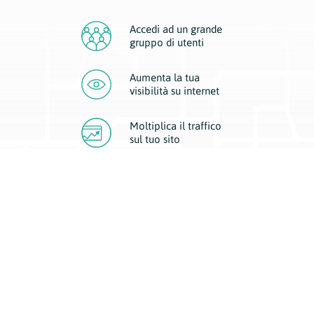
Accedi ad un grande
gruppo di utenti
Aumenta la tua
visibilità
su internet
Moltiplica il traffico
sul
tuo sito
Migliora la visibilità della tua attività con Geoplan.
Il nostro core business è costituito da due forme di comunicazione
d’eccellenza: cartacea e digitale. I progetti multimediali garantiscono ai
nostri inserzionisti una diffusione a 360° grazie a 4 canali di visibilità.
Affissioni, tascabili, web e mobile permettono ai nostri clienti di veicolare
il loro brand ad ogni tipologia di potenziale cliente.