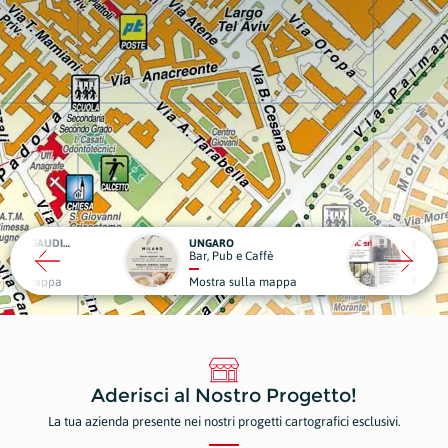
ARO
SCIC
 Pub e Caffè
Edilizia
Medi
tra sulla mappa
Mostra sulla mappa
Most
Aderisci al Nostro Progetto!
La tua azienda presente nei nostri progetti cartografici esclusivi.