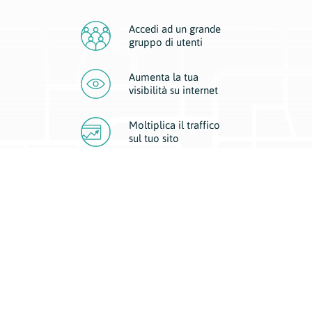
Accedi ad un grande
gruppo di utenti
Aumenta la tua
visibilità
su internet
Moltiplica il traffico
sul
tuo sito
Migliora la visibilità della tua attività con Geoplan.
Il nostro core business è costituito da due forme di comunicazione
d’eccellenza: cartacea e digitale. I progetti multimediali garantiscono ai
nostri inserzionisti una diffusione a 360° grazie a 4 canali di visibilità.
Affissioni, tascabili, web e mobile permettono ai nostri clienti di veicolare
il loro brand ad ogni tipologia di potenziale cliente.