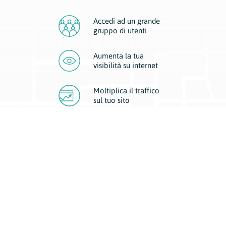
Accedi ad un grande
gruppo di utenti
Aumenta la tua
visibilità
su internet
Moltiplica il traffico
sul
tuo sito
Migliora la visibilità della tua attività con Geoplan.
Il nostro core business è costituito da due forme di comunicazione
d’eccellenza: cartacea e digitale. I progetti multimediali garantiscono ai
nostri inserzionisti una diffusione a 360° grazie a 4 canali di visibilità.
Affissioni, tascabili, web e mobile permettono ai nostri clienti di veicolare
il loro brand ad ogni tipologia di potenziale cliente.