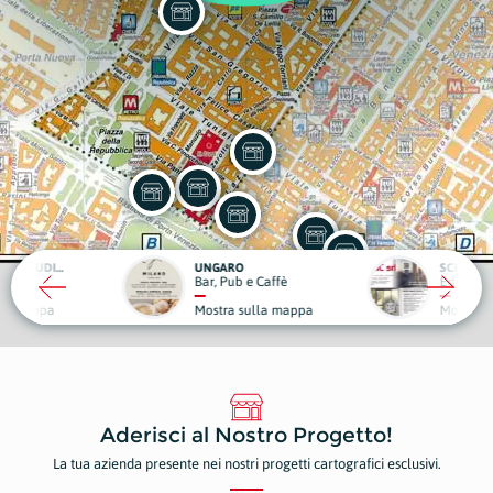
ARO
SCIC
Pub e Caffè
Edilizia
Medic
ra sulla mappa
Mostra sulla mappa
Most
Aderisci al Nostro Progetto!
La tua azienda presente nei nostri progetti cartografici esclusivi.