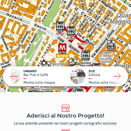
RO
SCIC
ub e Caffè
Edilizia
Medici
a sulla mappa
Mostra sulla mappa
Mostr
Aderisci al Nostro Progetto!
La tua azienda presente nei nostri progetti cartografici esclusivi.