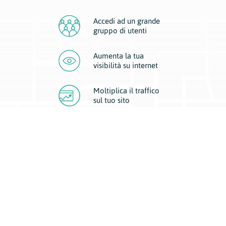
Accedi ad un grande
gruppo di utenti
Aumenta la tua
visibilità
su internet
Moltiplica il traffico
sul
tuo sito
Migliora la visibilità della tua attività con Geoplan.
Il nostro core business è costituito da due forme di comunicazione
d’eccellenza: cartacea e digitale. I progetti multimediali garantiscono ai
nostri inserzionisti una diffusione a 360° grazie a 4 canali di visibilità.
Affissioni, tascabili, web e mobile permettono ai nostri clienti di veicolare
il loro brand ad ogni tipologia di potenziale cliente.