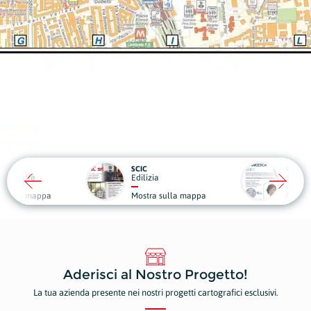
C
OSTEOPATA D.O. MSC MROI FRANCESCA BERTI
O
izia
Medicine Alternative
Ed
tra sulla mappa
Mostra sulla mappa
M
Aderisci al Nostro Progetto!
La tua azienda presente nei nostri progetti cartografici esclusivi.