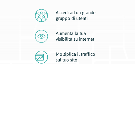
Accedi ad un grande
gruppo di utenti
Aumenta la tua
visibilità
su internet
Moltiplica il traffico
sul
tuo sito
Migliora la visibilità della tua attività con Geoplan.
Il nostro core business è costituito da due forme di comunicazione
d’eccellenza: cartacea e digitale. I progetti multimediali garantiscono ai
nostri inserzionisti una diffusione a 360° grazie a 4 canali di visibilità.
Affissioni, tascabili, web e mobile permettono ai nostri clienti di veicolare
il loro brand ad ogni tipologia di potenziale cliente.