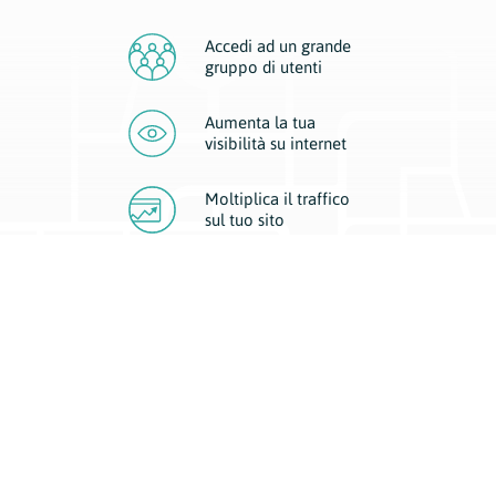
Accedi ad un grande
gruppo di utenti
Aumenta la tua
visibilità
su internet
Moltiplica il traffico
sul
tuo sito
Migliora la visibilità della tua attività con Geoplan.
Il nostro core business è costituito da due forme di comunicazione
d’eccellenza: cartacea e digitale. I progetti multimediali garantiscono ai
nostri inserzionisti una diffusione a 360° grazie a 4 canali di visibilità.
Affissioni, tascabili, web e mobile permettono ai nostri clienti di veicolare
il loro brand ad ogni tipologia di potenziale cliente.