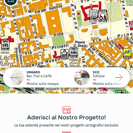
RO
SCIC
ub e Caffè
Edilizia
Medici
a sulla mappa
Mostra sulla mappa
Mostr
Aderisci al Nostro Progetto!
La tua azienda presente nei nostri progetti cartografici esclusivi.