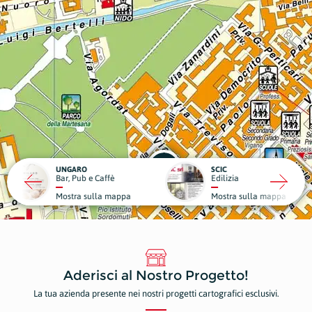
RO
SCIC
ub e Caffè
Edilizia
Medici
a sulla mappa
Mostra sulla mappa
Mostr
Aderisci al Nostro Progetto!
La tua azienda presente nei nostri progetti cartografici esclusivi.