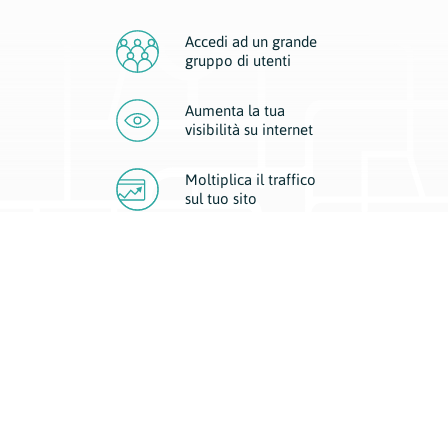
Accedi ad un grande
gruppo di utenti
Aumenta la tua
visibilità
su internet
Moltiplica il traffico
sul
tuo sito
Migliora la visibilità della tua attività con Geoplan.
Il nostro core business è costituito da due forme di comunicazione
d’eccellenza: cartacea e digitale. I progetti multimediali garantiscono ai
nostri inserzionisti una diffusione a 360° grazie a 4 canali di visibilità.
Affissioni, tascabili, web e mobile permettono ai nostri clienti di veicolare
il loro brand ad ogni tipologia di potenziale cliente.