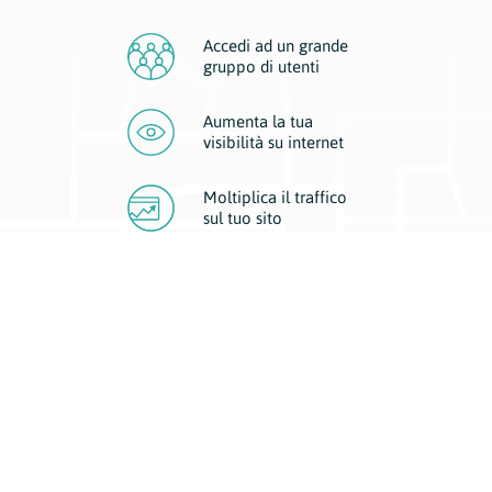
Accedi ad un grande
gruppo di utenti
Aumenta la tua
visibilità
su internet
Moltiplica il traffico
sul
tuo sito
Migliora la visibilità della tua attività con Geoplan.
Il nostro core business è costituito da due forme di comunicazione
d’eccellenza: cartacea e digitale. I progetti multimediali garantiscono ai
nostri inserzionisti una diffusione a 360° grazie a 4 canali di visibilità.
Affissioni, tascabili, web e mobile permettono ai nostri clienti di veicolare
il loro brand ad ogni tipologia di potenziale cliente.