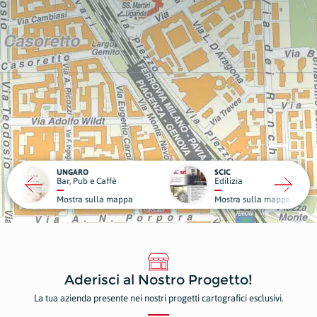
RO
SCIC
ub e Caffè
Edilizia
Medici
a sulla mappa
Mostra sulla mappa
Mostr
Aderisci al Nostro Progetto!
La tua azienda presente nei nostri progetti cartografici esclusivi.