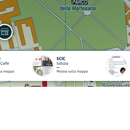
OSTEOPATA D.O. MSC MROI FRANCESCA BERTI
Medicine Alternative
a mappa
Mostra sulla mappa
derisci al Nostro Progett