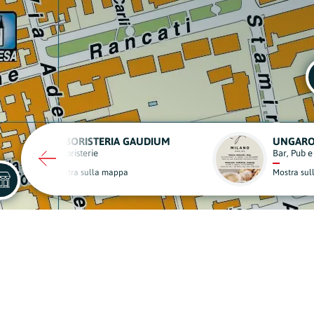
UNGARO
SCIC
Bar, Pub e Caffè
Edilizia
Mostra sulla mappa
Mostra sull
A