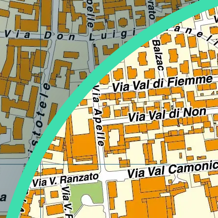
Lazio
Regione
Liguria
Regione
Lombardia
Regione
Marche
Regione
Molise
Regione
Piemonte
Regione
Puglia
Regione
Sardegna