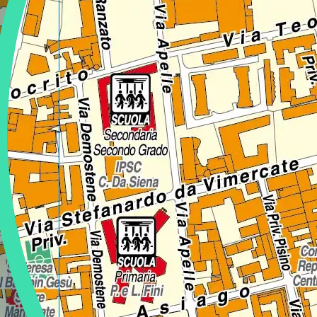
Regione
Sicilia
Regione
Toscana
Regione
Trentino-Alto Adige
Regione
Umbria
Regione
Valle d'Aosta
Regione
Veneto
Regione