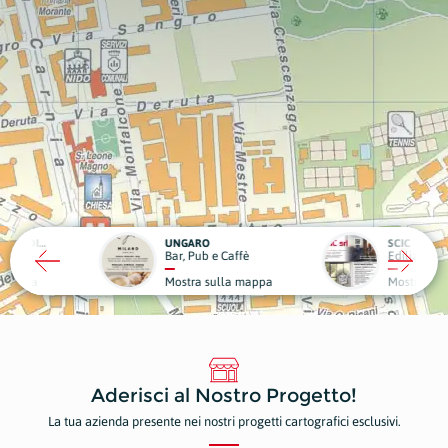
RO
SCIC
ub e Caffè
Edilizia
Medici
a sulla mappa
Mostra sulla mappa
Mostr
Aderisci al Nostro Progetto!
La tua azienda presente nei nostri progetti cartografici esclusivi.