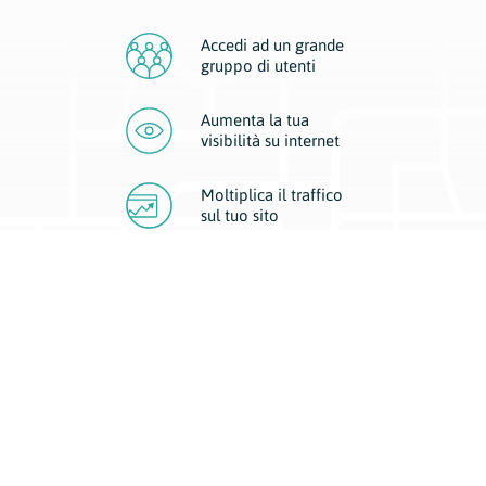
Accedi ad un grande
gruppo di utenti
Aumenta la tua
visibilità
su internet
Moltiplica il traffico
sul
tuo sito
Migliora la visibilità della tua attività con Geoplan.
Il nostro core business è costituito da due forme di comunicazione
d’eccellenza: cartacea e digitale. I progetti multimediali garantiscono ai
nostri inserzionisti una diffusione a 360° grazie a 4 canali di visibilità.
Affissioni, tascabili, web e mobile permettono ai nostri clienti di veicolare
il loro brand ad ogni tipologia di potenziale cliente.